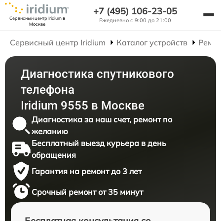
+7 (495) 106-23-05
Сервисный центр Iridium
в
Ежедневно с 9:00 до 21:00
Москве
Сервисный центр Iridium
Каталог устройств
Ремон
Диагностика спутникового
телефона
Iridium 9555 в Москве
Диагностика за наш счет, ремонт по
желанию
Бесплатный выезд курьера в день
обращения
Гарантия на ремонт до 3 лет
Срочный ремонт от 35 минут
Бесплатная консультация со