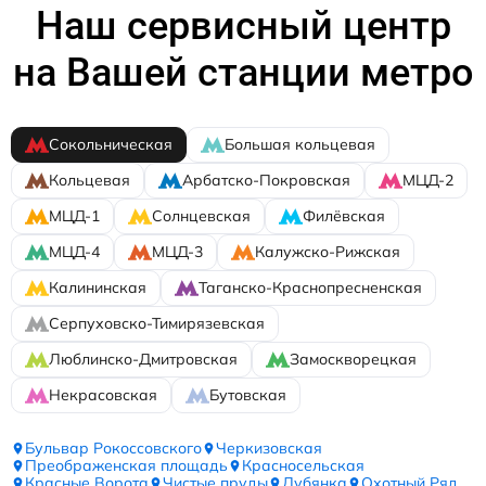
Наш сервисный центр
на Вашей станции метро
Сокольническая
Большая кольцевая
Кольцевая
Арбатско-Покровская
МЦД-2
МЦД-1
Солнцевская
Филёвская
МЦД-4
МЦД-3
Калужско-Рижская
Калининская
Таганско-Краснопресненская
Серпуховско-Тимирязевская
Люблинско-Дмитровская
Замоскворецкая
Некрасовская
Бутовская
Бульвар Рокоссовского
Черкизовская
Преображенская площадь
Красносельская
Красные Ворота
Чистые пруды
Лубянка
Охотный Ряд